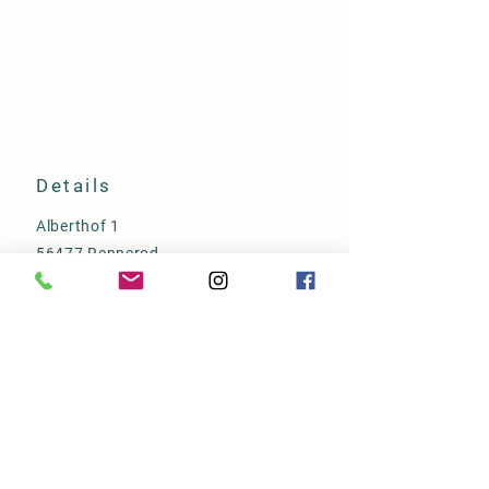
Details
Alberthof 1
56477 Rennerod
+49 (0) 2664-999563
hofladen@albertshof.com
Öffnungszeiten
Di. 10-18 Uhr
Do. 10-18 Uhr
Fr. 10-18 Uhr