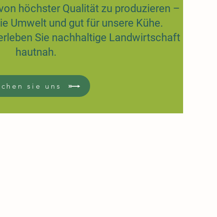
h von höchster Qualität zu produzieren –
 die Umwelt und gut für unsere Kühe.
rleben Sie nachhaltige Landwirtschaft
hautnah.
chen sie uns