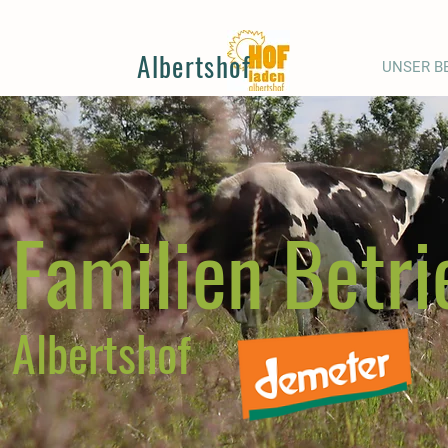
Albertshof
UNSER B
Familien Betri
Albertshof