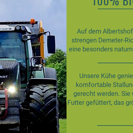
100% BIO
Auf dem Albertshof
strengen Demeter-Richt
eine besonders naturn
Unsere Kühe genie
komfortable Stallun
gerecht werden. Sie
Futter gefüttert, das g