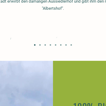
adt erwirbt den damaligen Aussiedlerhof und gibt ihm de
"Albertshof".