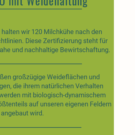
 mit Weidehaltung
 halten wir 120 Milchkühe nach den
linien. Diese Zertifizierung steht für
ahe und nachhaltige Bewirtschaftung.
ßen großzügige Weideflächen und
gen, die ihrem natürlichen Verhalten
 werden mit biologisch-dynamischem
rößtenteils auf unseren eigenen Feldern
angebaut wird.